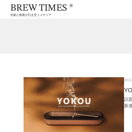
BREW TIMES ®
共創と創造が行き交うメディア
20
YO
話題
新進