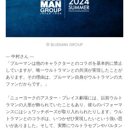
© BLUEMAN GROUP
— 中村さん —
「ブルーマンは他のキャラクターとのコラボを基本的に禁止
していますが、唯一ウルトラマンとの共演が実現したことが
あります。その理由は、ブルーマン自身がウルトラマンの大
ファンだからです。」
「ニューヨークのアスター・プレイス劇場には、以前ウルト
ラマンの人形が飾られていたこともあり、彼らのパフォーマ
ンスにはシュワッチポーズが取り入れられたりします。ウル
トラマンとのコラボは、いつかぜひ実現したいという強い思
いがありました。そして、実際にウルトラセブンやバルタン