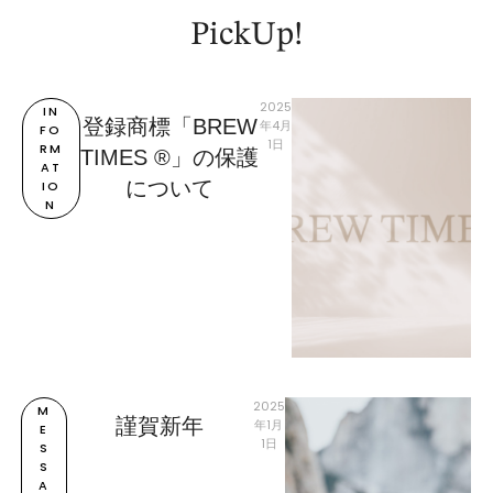
PickUp!
2025
IN
登録商標「BREW
年4月
FO
1日
RM
TIMES ®︎」の保護
AT
について
IO
N
2025
M
謹賀新年
年1月
E
1日
S
S
A