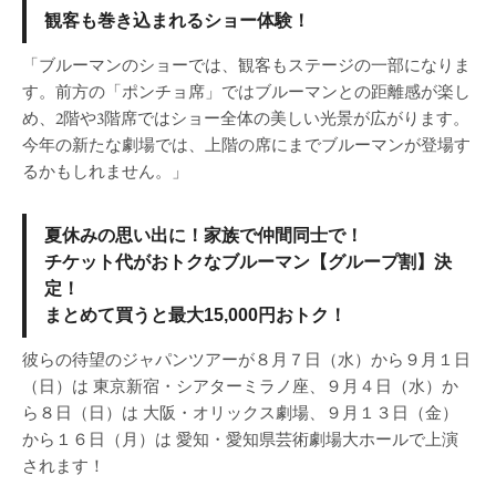
観客も巻き込まれるショー体験！
「ブルーマンのショーでは、観客もステージの一部になりま
す。前方の「ポンチョ席」ではブルーマンとの距離感が楽し
め、2階や3階席ではショー全体の美しい光景が広がります。
今年の新たな劇場では、上階の席にまでブルーマンが登場す
るかもしれません。」
夏休みの思い出に！家族で仲間同士で！
チケット代がおトクなブルーマン【グループ割】決
定！
まとめて買うと最大15,000円おトク！
彼らの待望のジャパンツアーが８月７日（水）から９月１日
（日）は 東京新宿・シアターミラノ座、９月４日（水）か
ら８日（日）は 大阪・オリックス劇場、９月１３日（金）
から１６日（月）は 愛知・愛知県芸術劇場大ホールで上演
されます！