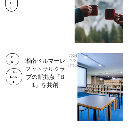
G
E
2024
P
湘南ベルマーレ
年10
R
月15日
フットサルクラ
REL
ブの新拠点「B
EAS
E
1」を共創