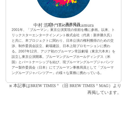
ブルーマン事務局員
中村 浩昭 / Hiroaki Nakamura
2001年、「ブルーマン」東京公演実現の依頼を機に参画。以来、ト
リックスターエンターテインメント株式会社（代表：新井勝久氏）
と共に、本プロジェクトに関わり、日本公演の権利獲得のための交
渉、制作委員会設立、劇場建設、日本上陸プロモーションに携わ
る。2007年12月、アジア初のブルーマン常設劇場（東京六本木）を
設立し東京公演開幕。ブルーマングループホールディングス（米
国）とパートナーシップを結び、現ブルーマングループジャパンツ
アー製作委員会（日本）にてブルーマン事務局員として「ブルーマ
ングループジャパンツアー」の様々な業務に携わっている。
※ 本記事はBREW TIMES ®︎ （旧 BREW TIMES ®︎ MAG）より
再掲しています。